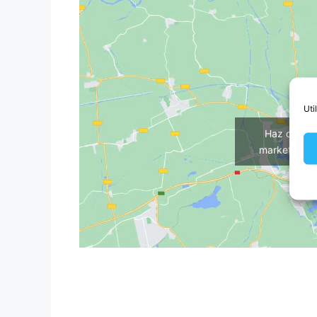
Uti
Haz clic p
marketing y 