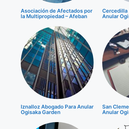
Asociación de Afectados por
Cercedilla
la Multipropiedad – Afeban
Anular Og
Iznalloz Abogado Para Anular
San Cleme
Ogisaka Garden
Anular Og