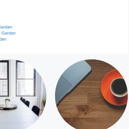
Garden
a Garden
den