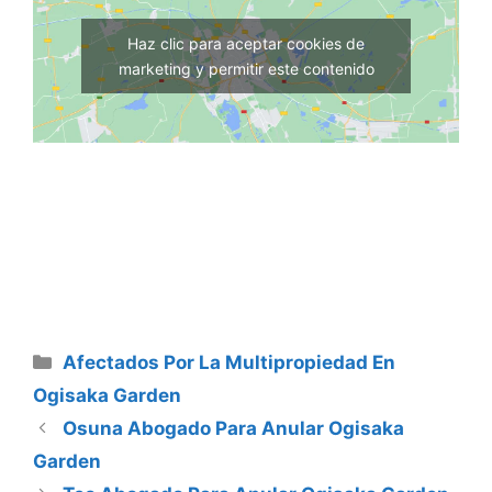
Haz clic para aceptar cookies de
marketing y permitir este contenido
Categorías
Afectados Por La Multipropiedad En
Ogisaka Garden
Osuna Abogado Para Anular Ogisaka
Garden