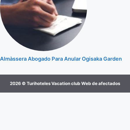
Almàssera Abogado Para Anular Ogisaka Garden
2026 © Turihoteles Vacation club Web de afectados