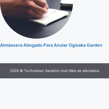
Almàssera Abogado Para Anular Ogisaka Garden
2026 © Turihoteles Vacation club Web de afectados