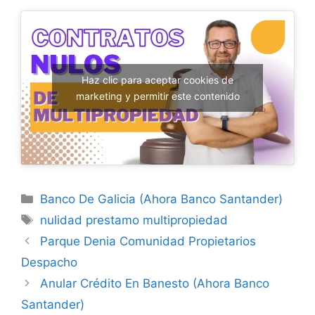
Haz clic para aceptar cookies de
marketing y permitir este contenido
Categorías
Banco De Galicia (Ahora Banco Santander)
Etiquetas
nulidad prestamo multipropiedad
Parque Denia Comunidad Propietarios
Despacho
Anular Crédito En Banesto (Ahora Banco
Santander)