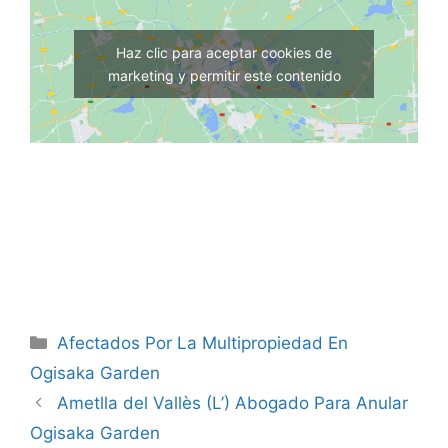
Haz clic para aceptar cookies de
marketing y permitir este contenido
Categorías
Afectados Por La Multipropiedad En
Ogisaka Garden
Ametlla del Vallès (L’) Abogado Para Anular
Ogisaka Garden