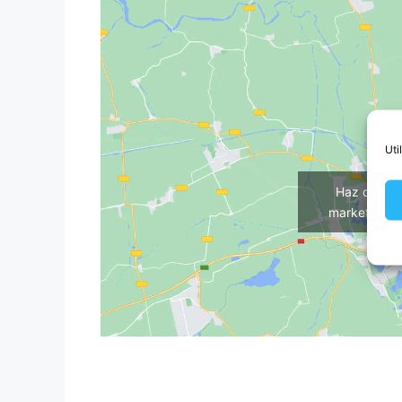
Uti
Haz clic p
marketing y 