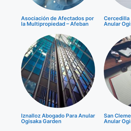
Asociación de Afectados por
Cercedilla
la Multipropiedad – Afeban
Anular Og
Iznalloz Abogado Para Anular
San Cleme
Ogisaka Garden
Anular Og