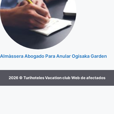
Almàssera Abogado Para Anular Ogisaka Garden
2026 © Turihoteles Vacation club Web de afectados