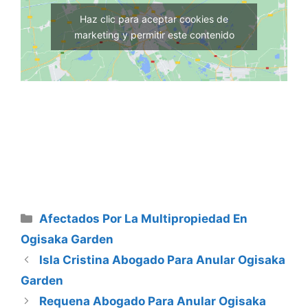
Haz clic para aceptar cookies de
marketing y permitir este contenido
Categorías
Afectados Por La Multipropiedad En
Ogisaka Garden
Isla Cristina Abogado Para Anular Ogisaka
Garden
Requena Abogado Para Anular Ogisaka