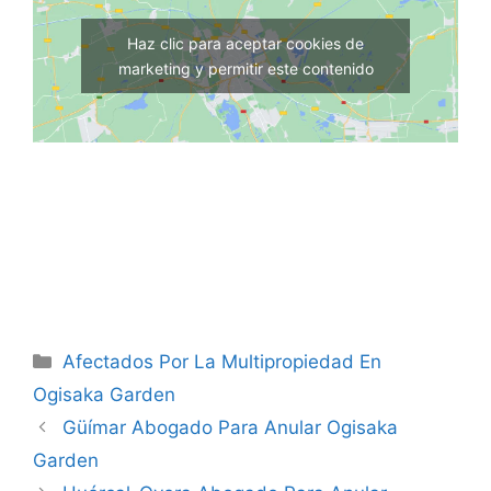
Haz clic para aceptar cookies de
marketing y permitir este contenido
Categorías
Afectados Por La Multipropiedad En
Ogisaka Garden
Güímar Abogado Para Anular Ogisaka
Garden