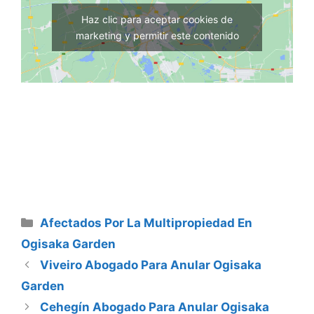
Haz clic para aceptar cookies de
marketing y permitir este contenido
Categorías
Afectados Por La Multipropiedad En
Ogisaka Garden
Viveiro Abogado Para Anular Ogisaka
Garden
Cehegín Abogado Para Anular Ogisaka