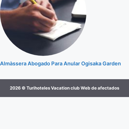
Almàssera Abogado Para Anular Ogisaka Garden
2026 © Turihoteles Vacation club Web de afectados