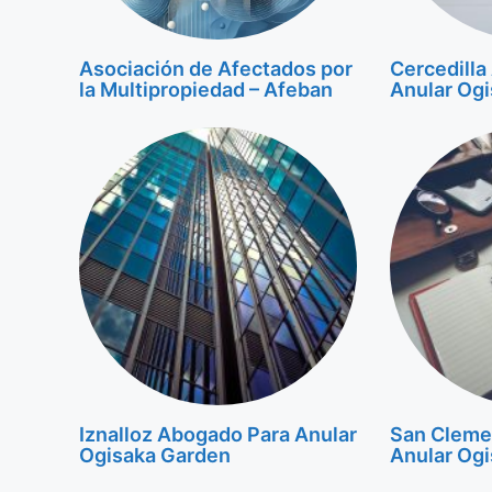
Asociación de Afectados por
Cercedilla
la Multipropiedad – Afeban
Anular Og
Iznalloz Abogado Para Anular
San Cleme
Ogisaka Garden
Anular Og