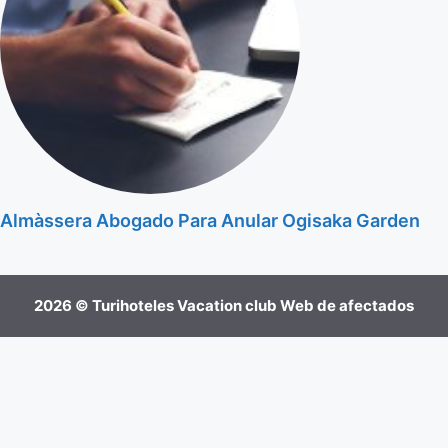
Almàssera Abogado Para Anular Ogisaka Garden
2026 © Turihoteles Vacation club Web de afectados