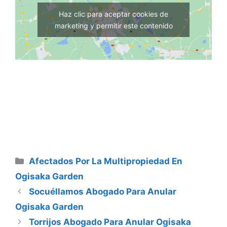
Haz clic para aceptar cookies de
marketing y permitir este contenido
Categorías
Afectados Por La Multipropiedad En
Ogisaka Garden
Socuéllamos Abogado Para Anular
Ogisaka Garden
Torrijos Abogado Para Anular Ogisaka