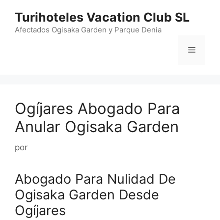
Saltar
Turihoteles Vacation Club SL
al
contenido
Afectados Ogisaka Garden y Parque Denia
Menú
Ogíjares Abogado Para
Anular Ogisaka Garden
por
Abogado Para Nulidad De
Ogisaka Garden Desde
Ogíjares