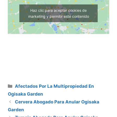
Haz clic para aceptar cookies de
marketing y permitir este contenido
Categorías
Afectados Por La Multipropiedad En
Ogisaka Garden
Cervera Abogado Para Anular Ogisaka
Garden