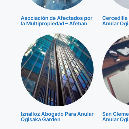
Asociación de Afectados por
Cercedilla
la Multipropiedad – Afeban
Anular Og
Iznalloz Abogado Para Anular
San Cleme
Ogisaka Garden
Anular Og