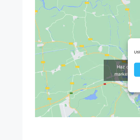
Uti
Haz clic p
marketing y 