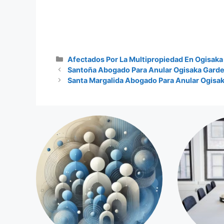
Categorías
Afectados Por La Multipropiedad En Ogisak
Santoña Abogado Para Anular Ogisaka Gard
Santa Margalida Abogado Para Anular Ogisa