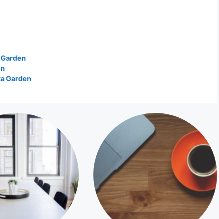
a Garden
en
ka Garden