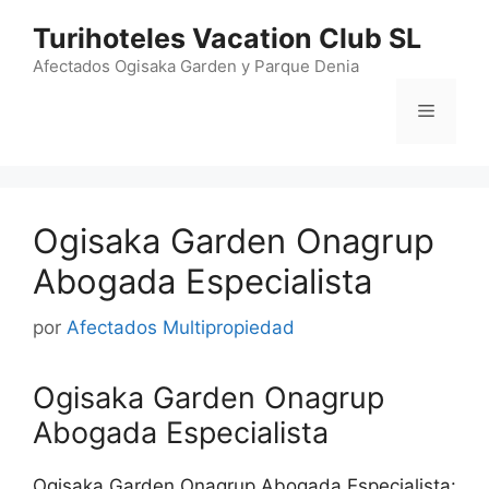
Saltar
Turihoteles Vacation Club SL
al
contenido
Afectados Ogisaka Garden y Parque Denia
Menú
Ogisaka Garden Onagrup
Abogada Especialista
por
Afectados Multipropiedad
Ogisaka Garden Onagrup
Abogada Especialista
Ogisaka Garden Onagrup Abogada Especialista: