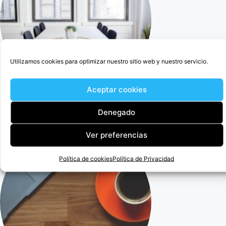
Utilizamos cookies para optimizar nuestro sitio web y nuestro servicio.
Aceptar cookies
Cercedilla Abogado Para Anular Ogisaka Garden
Denegado
Ver preferencias
Política de cookies
Política de Privacidad