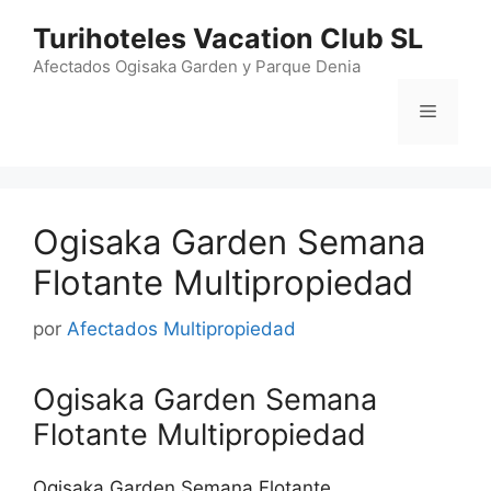
Saltar
Turihoteles Vacation Club SL
al
contenido
Afectados Ogisaka Garden y Parque Denia
Menú
Ogisaka Garden Semana
Flotante Multipropiedad
por
Afectados Multipropiedad
Ogisaka Garden Semana
Flotante Multipropiedad
Ogisaka Garden Semana Flotante