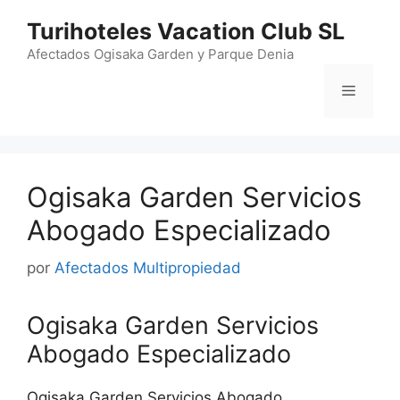
Saltar
Turihoteles Vacation Club SL
al
contenido
Afectados Ogisaka Garden y Parque Denia
Menú
Ogisaka Garden Servicios
Abogado Especializado
por
Afectados Multipropiedad
Ogisaka Garden Servicios
Abogado Especializado
Ogisaka Garden Servicios Abogado