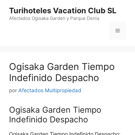
Saltar
Turihoteles Vacation Club SL
al
contenido
Afectados Ogisaka Garden y Parque Denia
Menú
Ogisaka Garden Tiempo
Indefinido Despacho
por
Afectados Multipropiedad
Ogisaka Garden Tiempo
Indefinido Despacho
Ogisaka Garden Tiempo Indefinido Despacho: