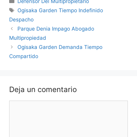
Categorías
Defensor Del Multipropietario
Etiquetas
Ogisaka Garden Tiempo Indefinido
Despacho
Parque Denia Impago Abogado
Multipropiedad
Ogisaka Garden Demanda Tiempo
Compartido
Deja un comentario
Comentario