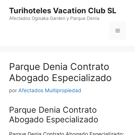
Saltar
Turihoteles Vacation Club SL
al
contenido
Afectados Ogisaka Garden y Parque Denia
Menú
Parque Denia Contrato
Abogado Especializado
por
Afectados Multipropiedad
Parque Denia Contrato
Abogado Especializado
Parque Denia Contrato Abogado Especializado: