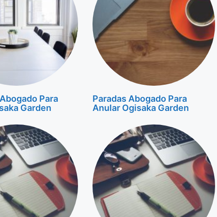
 Abogado Para
Paradas Abogado Para
isaka Garden
Anular Ogisaka Garden