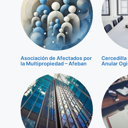
Asociación de Afectados por
Cercedilla
la Multipropiedad – Afeban
Anular Og