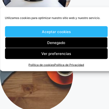
Utilizamos cookies para optimizar nuestro sitio web y nuestro servicio.
Cercedilla Abogado Para Anular Ogisaka Garden
Aceptar cookies
Denegado
Ver preferencias
Política de cookies
Política de Privacidad