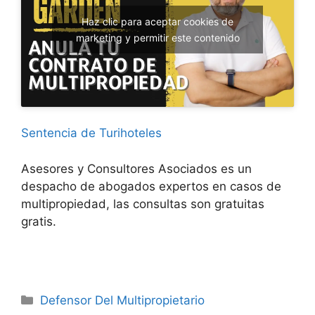
Haz clic para aceptar cookies de
marketing y permitir este contenido
Sentencia de Turihoteles
Asesores y Consultores Asociados es un
despacho de abogados expertos en casos de
multipropiedad, las consultas son gratuitas
gratis.
Categorías
Defensor Del Multipropietario