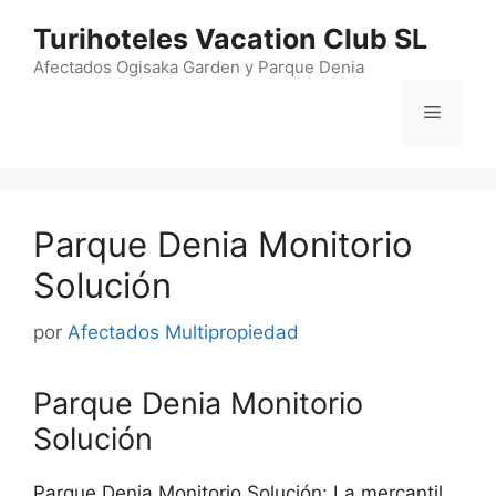
Saltar
Turihoteles Vacation Club SL
al
contenido
Afectados Ogisaka Garden y Parque Denia
Menú
Parque Denia Monitorio
Solución
por
Afectados Multipropiedad
Parque Denia Monitorio
Solución
Parque Denia Monitorio Solución: La mercantil