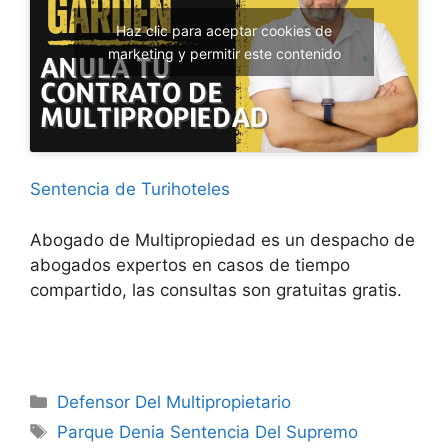
Haz clic para aceptar cookies de
marketing y permitir este contenido
Sentencia de Turihoteles
Abogado de Multipropiedad es un despacho de
abogados expertos en casos de tiempo
compartido, las consultas son gratuitas gratis.
Categorías
Defensor Del Multipropietario
Etiquetas
Parque Denia Sentencia Del Supremo