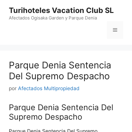
Saltar
Turihoteles Vacation Club SL
al
contenido
Afectados Ogisaka Garden y Parque Denia
Menú
Parque Denia Sentencia
Del Supremo Despacho
por
Afectados Multipropiedad
Parque Denia Sentencia Del
Supremo Despacho
Parque Denia Sentencia Del Supremo