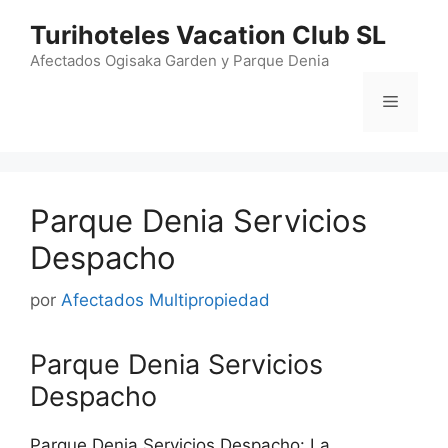
Saltar
Turihoteles Vacation Club SL
al
contenido
Afectados Ogisaka Garden y Parque Denia
Menú
Parque Denia Servicios
Despacho
por
Afectados Multipropiedad
Parque Denia Servicios
Despacho
Parque Denia Servicios Despacho: La