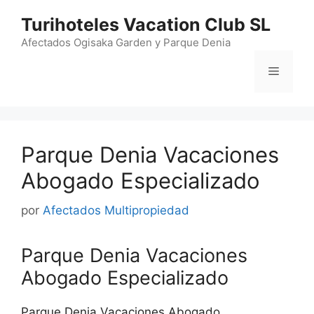
Saltar
Turihoteles Vacation Club SL
al
contenido
Afectados Ogisaka Garden y Parque Denia
Menú
Parque Denia Vacaciones
Abogado Especializado
por
Afectados Multipropiedad
Parque Denia Vacaciones
Abogado Especializado
Parque Denia Vacaciones Abogado