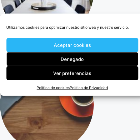
Utilizamos cookies para optimizar nuestro sitio web y nuestro servicio.
Aceptar cookies
Cercedilla Abogado Para Anular Ogisaka Garden
Denegado
Ver preferencias
Política de cookies
Política de Privacidad