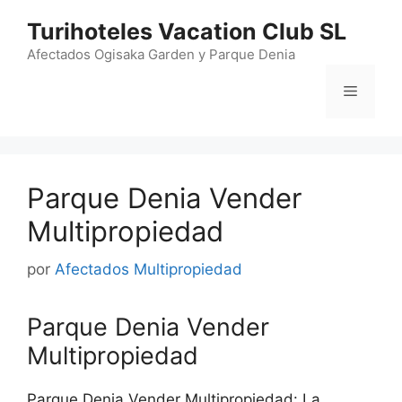
Saltar
Turihoteles Vacation Club SL
al
contenido
Afectados Ogisaka Garden y Parque Denia
Menú
Parque Denia Vender
Multipropiedad
por
Afectados Multipropiedad
Parque Denia Vender
Multipropiedad
Parque Denia Vender Multipropiedad: La