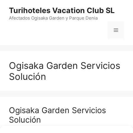
Saltar
Turihoteles Vacation Club SL
al
contenido
Afectados Ogisaka Garden y Parque Denia
Menú
Ogisaka Garden Servicios
Solución
Ogisaka Garden Servicios
Solución
por
Afectados Multipropiedad